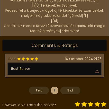
várnak, és teljesítsd az új, izgalmas küldetéseket.[/li]
[li]
Új Térképek és Szörnyek
Fedezd fel a kiterjedt világot új térképekkel és szörnyekkel,
melyek még több kalandot ígérnek![/li]
[/ol]
Csatlakozz most a RevMT2 szerverhez, és tapasztald meg a
Metin2 élményt új szinteken!
Comments & Ratings
Sosa
14 October 2024 21:25
Best Server
1
First
End
How would you rate the server?