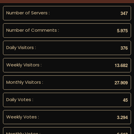
Number of Servers :
3
4
7
Number of Comments :
.
5
9
7
5
Daily Visitors :
3
7
6
Weekly Visitors :
.
1
3
6
8
2
Monthly Visitors :
.
2
7
9
0
9
Daily Votes :
4
5
Weekly Votes :
.
3
2
9
4
Monthly Votes :