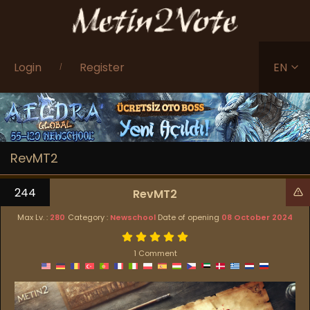
Login
Register
EN
/
RevMT2
244
RevMT2
Max Lv. :
280
Category :
Newschool
Date of opening
08 October 2024
1 Comment