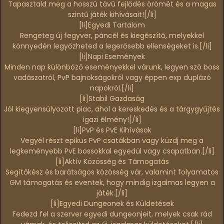
Tapasztald meg a hosszú távú fejlődés örömét és a magas
szintű játék kihívásait![/li]
[li]
Egyedi Tartalom
Rengeteg új fegyver, páncél és kiegészítő, melyekkel
könnyedén legyőzheted a legerősebb ellenségeket is.[/li]
[li]
Napi Események
Minden nap különböző eseményekkel várunk, legyen szó boss
vadászatról, PvP bajnokságokról vagy éppen exp duplázó
napokról.[/li]
[li]
Stabil Gazdaság
Jól kiegyensúlyozott piac, ahol a kereskedés és a tárgygyűjtés
igazi élmény![/li]
[li]
PvP és PvE Kihívások
Vegyél részt epikus PvP csatákban vagy küzdj meg a
legkeményebb PvE bossokkal egyedül vagy csapatban.[/li]
[li]
Aktív Közösség és Támogatás
Segítőkész és barátságos közösség vár, valamint folyamatos
GM támogatás és eventek, hogy mindig izgalmas legyen a
játék.[/li]
[li]
Egyedi Dungeonek és Küldetések
Fedezd fel a szerver egyedi dungeonjeit, melyek csak rád