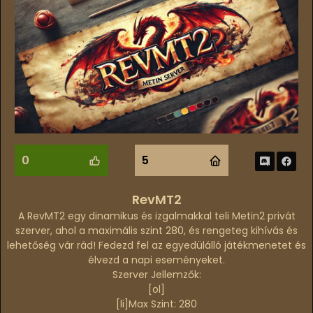
0
5
RevMT2
A RevMT2 egy dinamikus és izgalmakkal teli Metin2 privát
szerver, ahol a maximális szint 280, és rengeteg kihívás és
lehetőség vár rád! Fedezd fel az egyedülálló játékmenetet és
élvezd a napi eseményeket.
Szerver Jellemzők:
[ol]
[li]
Max Szint: 280