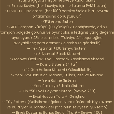
(Başlangıçta 2 milyon seviyeye kadar aktif)
↪ Sınırsız Seviye (her 1 seviye için 1 ortalama PvM hasarı)
↪ PvM Hız Ortalaması (her 1000 hareket/saldırı hızı, PvM hız
ortalamasına dönüştürülür)
↪ YENİ Arena Sistemi
↪ AFK Tampon Yüzüğü (Bu yüzüğü kullandığınızda, adınız
tampon bölgede görünür ve oyuncular, istediğiniz yang değerini
ayarlayarak AFK olsanız bile "Takviye Al" seçeneğine
tıklayabilirler; para otomatik olarak size gönderilir)
↪ Tek Aşamalı +100 Simya Sistemi
↪ 3 Aşamalı Başlık Sistemi
↪ Manwe Özel HWID ve Otomatik Yasaklama Sistemi
↪ Kalıntı Sistemi (4 tür)
↪ 12 Güç Halkası Sistemi (Yükseltilebilir)
↪ Yeni PvM Bonusları: Manwe, Tulkas, Rise ve Nirvana
↪ Yeni Rafine Sistemi
↪ Yeni Paskalya Etkinlik Sistemi
↪ Tip 256 Evcil Hayvan Sistemi (Seviye 250)
↪ Evcil Hayvan Türü +1 Geliştirici
↪ Tüy Sistemi (Geliştirme öğelerini yere düşürerek tüy kazanın
ve bu tüyleri kullanarak geliştiricinizin seviyesini yükseltin)
↪ Binek Kostümü Bonus Seçici (Tip 9 - Seviye 400)