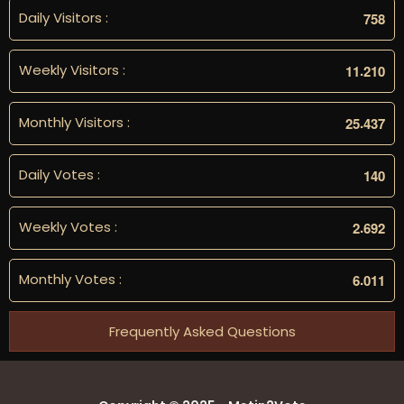
Daily Visitors :
7
5
8
Weekly Visitors :
.
1
1
2
1
0
Monthly Visitors :
.
2
5
4
3
7
Daily Votes :
1
4
0
Weekly Votes :
.
2
6
9
2
Monthly Votes :
.
6
0
1
1
Frequently Asked Questions