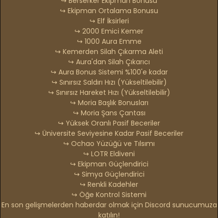
↪ Berserker Ekipman Bonusu
↪ Ekipman Ortalama Bonusu
↪ Elf İksirleri
↪ 2000 Emici Kemer
↪ 1000 Aura Emme
↪ Kemerden Silah Çıkarma Aleti
↪ Aura'dan Silah Çıkarıcı
↪ Aura Bonus Sistemi %100'e kadar
↪ Sınırsız Saldırı Hızı (Yükseltilebilir)
↪ Sınırsız Hareket Hızı (Yükseltilebilir)
↪ Moria Başlık Bonusları
↪ Moria Şans Çantası
↪ Yüksek Oranlı Pasif Beceriler
↪ Üniversite Seviyesine Kadar Pasif Beceriler
↪ Ochao Yüzüğü ve Tılsımı
↪ LOTR Eldiveni
↪ Ekipman Güçlendirici
↪ Simya Güçlendirici
↪ Renkli Kadehler
↪ Öğe Kontrol Sistemi
En son gelişmelerden haberdar olmak için Discord sunucumuza
katılın!