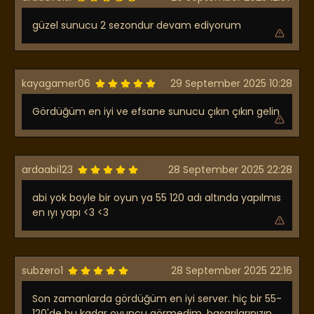
güzel sunucu 2 sezondur devam ediyorum
kayagamer06
29 September 2025 10:28
Gördüğüm en iyi ve efsane sunucu çıkın çıkın gelin
ardaabi123
28 September 2025 22:28
abi yok boyle bir oyun ya 55 120 adı altında yapılmıs
en ıyı yapı <3 <3
subzero1
28 September 2025 22:16
Son zamanlarda gördüğüm en iyi server. hiç bir 55-
120'de bu kadar oyuncu görmedim. başarılarınızın