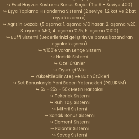
↪ Evcil Hayvan Kostümü Bonus Seçici (Tip 9 - Seviye 400)
↪ Eşya Toplama Hızlandırma Sistemi (2 seviye: 1,2 kat ve 2 kat
eşya kazanımı)
↪ Agris'in Gazabı (5 aşama: 1. aşama %10 hasar, 2. aşama %20,
3. aşama %50, 4. aşama %75, 5. aşama %100)
↪ Buffi Sistemi (Becerilerinizi geliştirin ve bonus kazandıran
eşyalar kuşanın)
↪ %100'e varan Lehçe Sistem
↪ Nadirlik Sistemi
↪ Özel Ürünler
↪ Oyun İçi Wiki
↪ Yükseltilebilir Ateş ve Buz Yüzükleri
↪ Set Bonuslarıyla Yeni Beceri Yetenekleri (PSLURNM)
↪ 5x - 25x - 50x Metin Haritaları
↪ Tekerlek Sistemi
↪ Ruh Taşı Sistemi
↪ Mithril Sistemi
↪ Sandık Bonus Sistemi
↪ Element Sistemi
↪ Palantír Sistemi
↪ Savaş Sistemi