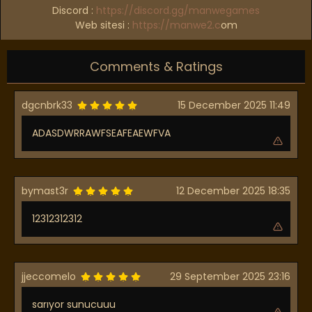
Discord
:
https://discord.gg/manwegames
Web sitesi
:
https://manwe2.c
om
Comments & Ratings
dgcnbrk33
15 December 2025 11:49
ADASDWRRAWFSEAFEAEWFVA
bymast3r
12 December 2025 18:35
12312312312
jjeccomelo
29 September 2025 23:16
sarıyor sunucuuu